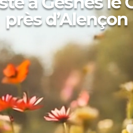
ste à Gesnes le 
près d’Alençon