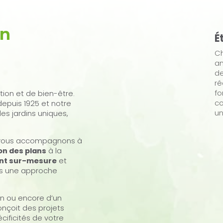
on
É
Ch
an
de
ré
fo
tion et de bien-être.
co
depuis 1925 et notre
un
es jardins uniques,
s vous accompagnons à
n des plans
à la
nt sur-mesure
et
ns une approche
en ou encore d’un
onçoit des projets
cificités de votre