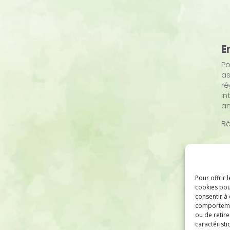
E
Po
as
ré
in
a
Bé
Pour offrir 
cookies pou
consentir à
comportement
ou de retire
caractéristi